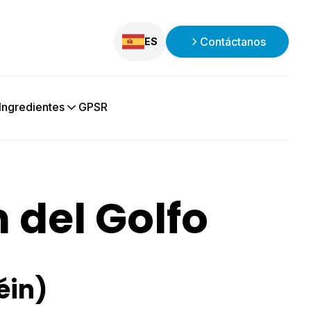
Contáctanos
ES
Ingredientes
GPSR
 del Golfo
éin)